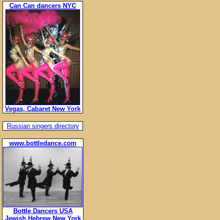
Can Can dancers NYC
Vegas, Cabaret New York
Russian singers directory
www.bottledance.com
Bottle Dancers USA
Jewish Hebrew New York