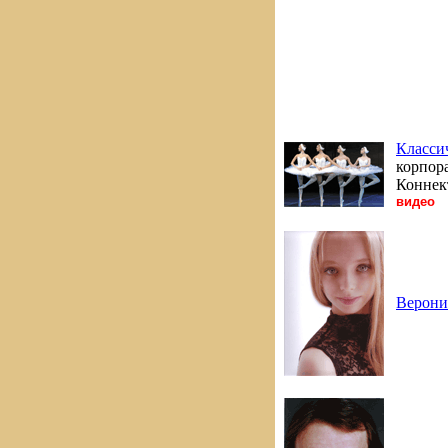
Класси
корпор
Коннек
видео
Верони