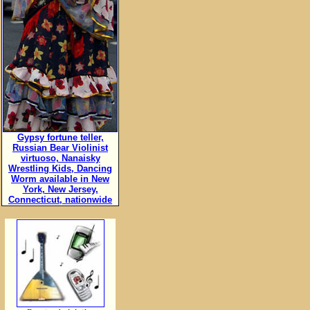
Gypsy fortune teller,
Russian Bear Violinist
virtuoso, Nanaisky
Wrestling Kids, Dancing
Worm available in New
York, New Jersey,
Connecticut, nationwide