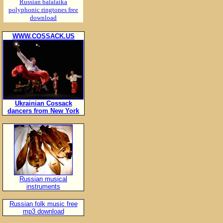
Russian balalaika
polyphonic ringtones free
download
WWW.COSSACK.US
Ukrainian Cossack
dancers from New York
Russian musical
instruments
Russian folk music free
mp3 download