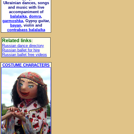
Ukrainian dances, songs
and music with live
accompaniment of
balalaika
,
domra
,
garmoshka
, Gypsy guitar,
bayan
, violin and
contrabass balalaika
Related links
:
Russian dance directory
Russian ballet for hire
Russian ballet free videos
COSTUME CHARACTERS