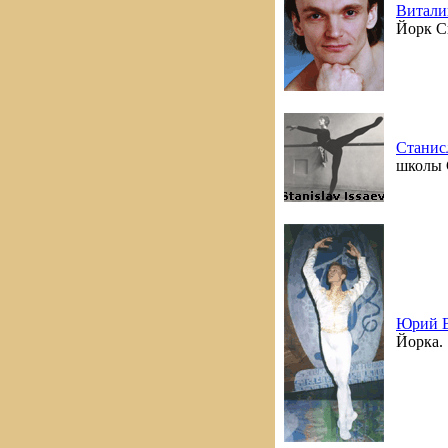
Витали
Йорк С
Станис
школы 
Юрий В
Йорка.