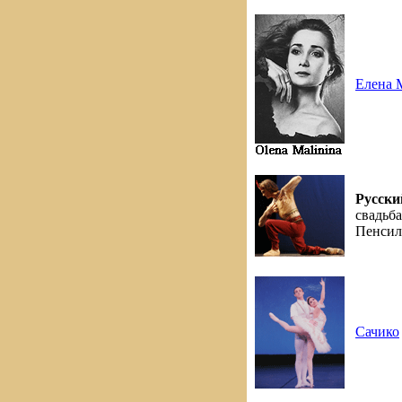
Елена 
Русски
свадьб
Пенсил
Сачико