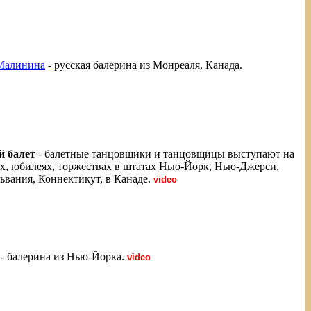
Малинина
- русская балерина из Монреаля, Канада.
й балет
- балетные танцовщики и танцовщицы выступают на
ах, юбилеях, торжествах в штатах Нью-Йорк, Нью-Джерси,
ьвания, Коннектикут, в Канаде.
video
- балерина из Нью-Йорка.
video