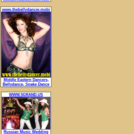
www.thebellydancer.mobi
Middle Eastern Dancers,
Bellydance, Snake Dance
WWW.5GRAND.US
Russian Music Wedding