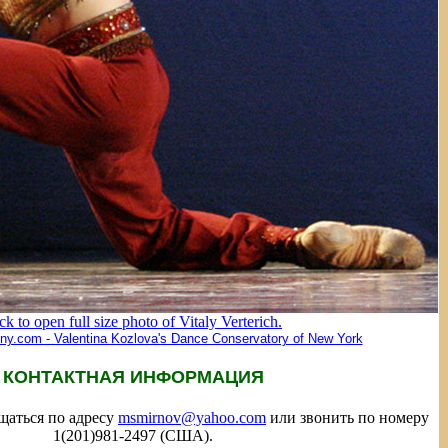
ick to open full size photo of Vitaly Verterich.
ny.com - Valentina Kozlova's Dance Conservatory of New York
КОНТАКТНАЯ ИНФОРМАЦИЯ
щаться по адресу
msmirnov@yahoo.com
или звонить по номеру
1(201)981-2497 (США).