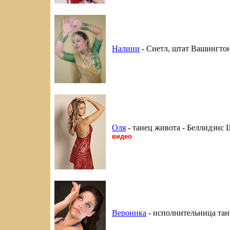
Налини
- Сиетл, штат Вашингтон
Оля
- танец живота - Беллидэнс
видео
Вероника
- исполнительница тан