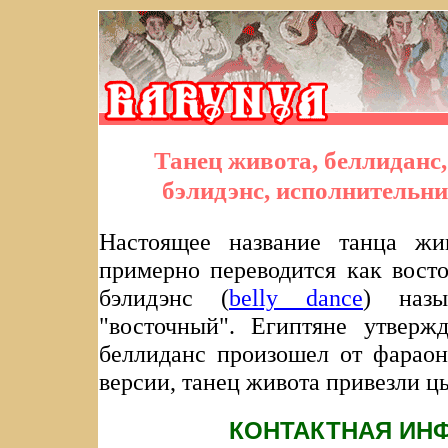
Танец живота, беллиданс,
бэлидэнс, исполнительн
Настоящее название танца жив
примерно переводится как вост
бэлидэнс (
belly dance
) назы
"восточный". Египтяне утверж
беллиданс произошел от фараон
версии, танец живота привезли ц
КОНТАКТНАЯ ИН