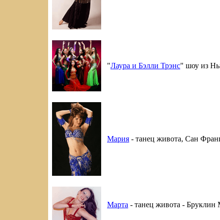
"
Лаура и Бэлли Трэнс
" шоу из Н
Мария
- танец живота, Сан Фран
Марта
- танец живота - Бруклин