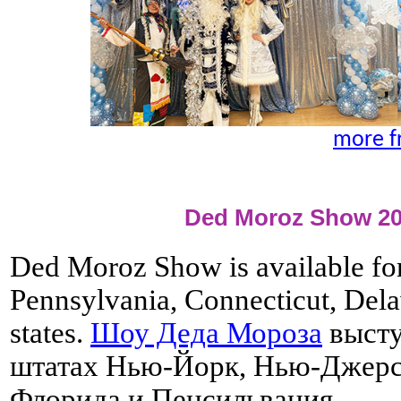
more f
Ded Moroz Show 20
Ded Moroz Show is available for
Pennsylvania, Connecticut, Dela
states.
Шоу Деда Мороза
высту
штатах Нью-Йорк, Нью-Джерси
Флорида и Пенсильвания.