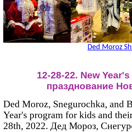
Ded Moroz S
12-28-22. New Year's 
празднование Нов
Ded Moroz, Snegurochka, and B
Year's program for kids and thei
28th, 2022. Дед Мороз, Снегу