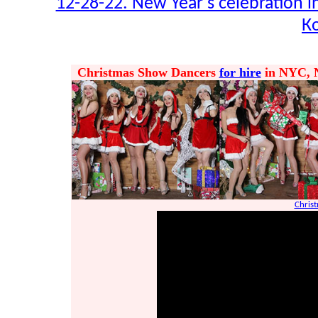
12-28-22. New Year's celebration 
К
Christmas Show Dancers
for hire
in NYC, N
Christ