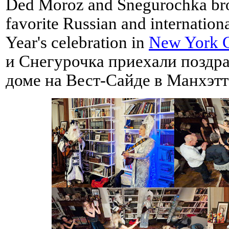
Ded Moroz and Snegurochka brou
favorite Russian and internatio
Year's celebration in
New York C
и Снегурочка приехали поздра
доме на Вест-Сайде в Манхэтт