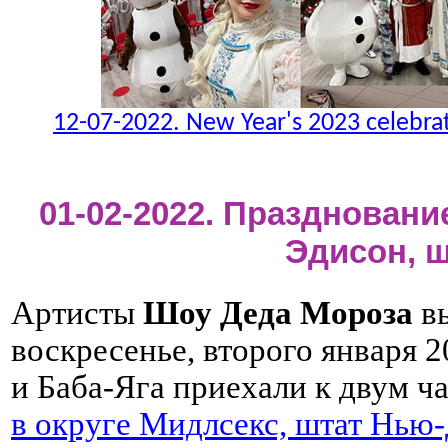
12-07-2022. New Year's 2023 celebra
01-02-2022. Праздновани
Эдисон, 
Артисты
Шоу Деда Мороза
вы
воскресенье, второго января 2
и Баба-Яга приехали к двум ч
в округе Мидлсекс, штат Нью