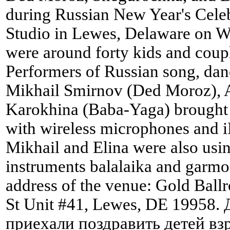
during Russian New Year's Cele
Studio in Lewes, Delaware on W
were around forty kids and coupl
Performers of Russian song, da
Mikhail Smirnov (Ded Moroz), A
Karokhina (Baba-Yaga) brought 
with wireless microphones and iP
Mikhail and Elina were also usin
instruments balalaika and garmo
address of the venue: Gold Bal
St Unit #41, Lewes, DE 19958.
приехали поздравить детей взр