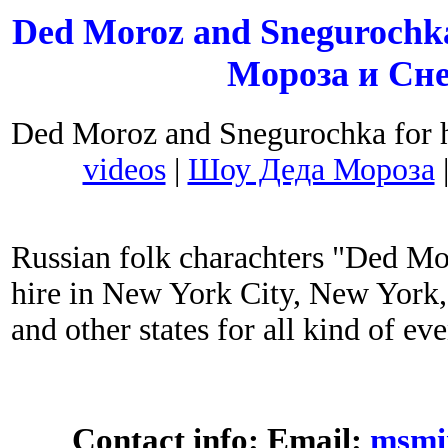
Ded Moroz and Snegurochka
Мороза и Сн
Ded Moroz and Snegurochka for h
videos
|
Шоу Деда Мороза
Russian folk charachters "Ded Mo
hire in New York City, New York
and other states for all kind of eve
Contact info: Email:
msmi