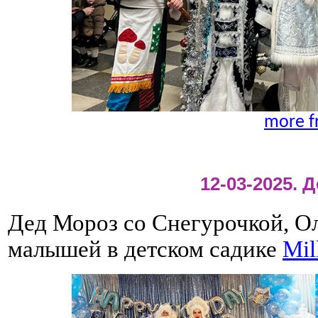
more f
12-03-2025. 
Дед Мороз со Снегурочкой, О
малышей в детском садике
Mil