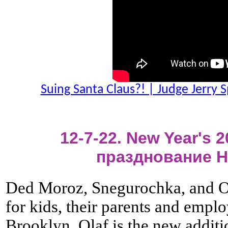
Suing Santa Claus?! | Judge Jerr
12-7-22. New Year's 2
празднование Н
Ded Moroz, Snegurochka, and O
for kids, their parents and emplo
Brooklyn. Olaf is the new addit