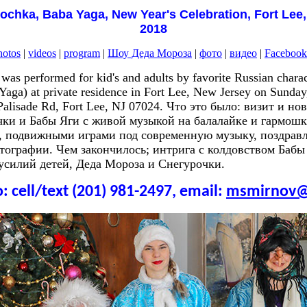
chka, Baba Yaga, New Year's Celebration, Fort Lee,
2018
hotos
|
videos
|
program
|
Шоу Деда Мороза
|
фото
|
видео
|
Facebook
was performed for kid's and adults by favorite Russian char
aga) at private residence in Fort Lee, New Jersey on Sunda
 Palisade Rd, Fort Lee, NJ 07024. Что это было: визит и н
ки и Бабы Яги с живой музыкой на балалайке и гармошке
и, подвижными играми под современную музыку, поздрав
тографии. Чем закончилось; интрига с колдовством Бабы
силий детей, Деда Мороза и Снегурочки.
: cell/text (201) 981-2497, email:
msmirnov@