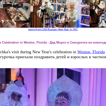
more from Old Russian New Year in NYC
's Celebration in Weston, Florida - Дед Мороз и Снегурочка на новог
ka's visit during New Year's celebration in
Weston, Florida
гурочка приехали поздравить детей и взрослых в частном
.