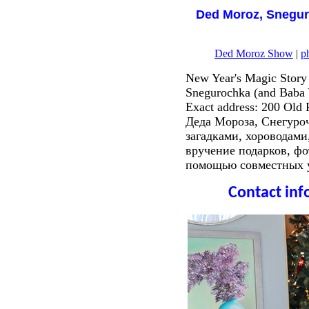
Ded Moroz, Sneguro
Ded Moroz Show
|
p
New Year's Magic Story 
Snegurochka (and Baba Y
Exact address: 200 Old
Деда Мороза, Снегуроч
загадками, хороводам
вручение подарков, фо
помощью совместных у
Contact info