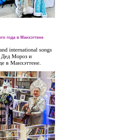
вого года в Манхэттене
nd international songs
. Дед Мороз и
де в Манхэттене.