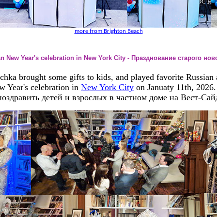
more from Brighton Beach
an New Year's celebration in New York City - Празднование старого но
ka brought some gifts to kids, and played favorite Russian a
w Year's celebration in
New York City
on Januaty 11th, 2026
оздравить детей и взрослых в частном доме на Вест-Сай