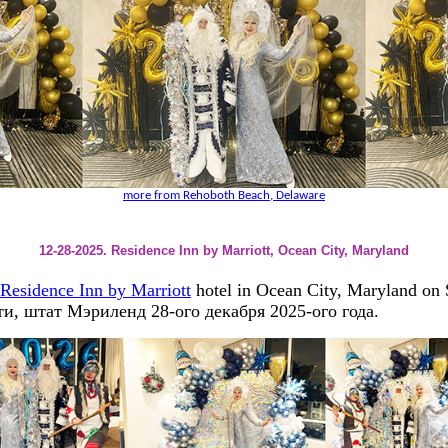
more from Rehoboth Beach, Delaware
12-28-2025. Residence Inn by Marriott, Ocean City, Maryland
Residence Inn by Marriott
hotel in Ocean City, Maryland on
и, штат Мэриленд 28-ого декабря 2025-ого года.