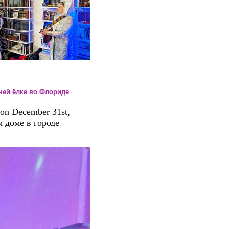
одней ёлке во Флориде
on December 31st,
 доме в городе