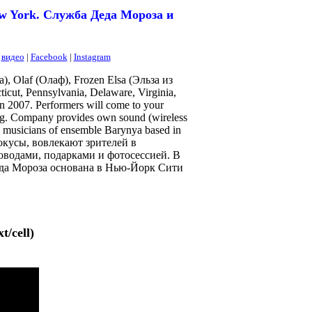
ew York. Служба Деда Мороза и
|
видео
|
Facebook
|
Instagram
 Olaf (Олаф), Frozen Elsa (Эльза из
icut, Pennsylvania, Delaware, Virginia,
in 2007. Performers will come to your
 long. Company provides own sound (wireless
nd musicians of ensemble Barynya based in
окусы, вовлекают зрителей в
водами, подарками и фотосессией. В
еда Мороза основана в Нью-Йорк Сити
t/cell)