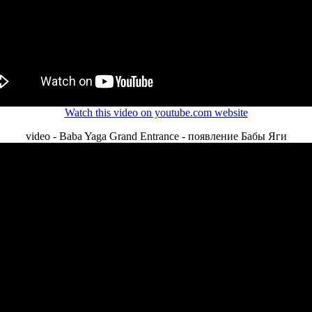
Watch this video on youtube.com website
video - Baba Yaga Grand Entrance - появление Бабы Яги