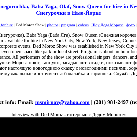
negurochka, Baba Yaga, Olaf, Snow Queen for hire in N
Снегурочки в Нью-Йорке
for hire
|
Ded Moroz Show |
photos
|
program
|
videos
|
Шоу Деда Мороза
|
фото
негурочка), Baba Yaga (Баба Яга), Snow Queen (Снежная королева),
e available for hire in New York City, New York, New Jersey, Connect
and corporate events. Ded Moroz Show was established in New York City 
s, even open space like park or local street. Program is about an hour
rance. All performers of the show are professional singers, dancers, a
душки Мороза поют, танцуют, загадывают загадки, показывают ф
ают настоящую новогоднюю сказку с новогодними песнями, хоро
ие музыкальные инструменты: балалайка и гармошка. Служба Д
ct info: Email:
msmirnov@yahoo.com
| (201) 981-2497 (tex
Interview with Ded Moroz - интервью с Дедом Морозом