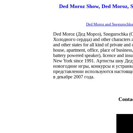
Ded Moroz Show, Ded Moroz, S
Ded Moroz and Snegurochka 
Ded Moroz (Дед Мороз), Snegurochka (С
Холодного сердца) and other characters ar
and other states for all kind of private 
house, apartment, office, place of busines
battery powered speaker), licence and insu
New York since 1991. Артисты шоу Де
новогодние игры, конкурсы и устраив
представлении используются настоящ
в декабре 2007 года.
Conta