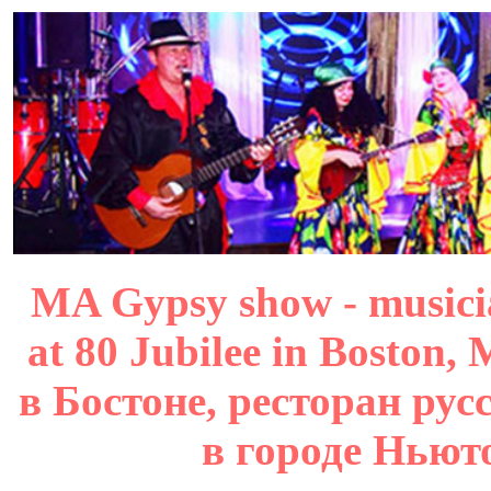
MA Gypsy show - musicia
at 80 Jubilee in Boston
в Бостоне, ресторан ру
в городе Ньют