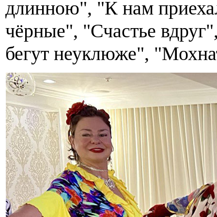
длинною", "К нам приех
чёрные", "Счастье вдруг"
бегут неуклюже", "Мохна