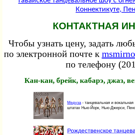
Гавайское танцевальное шоу с огн
Коннектикуте, Пе
КОНТАКТНАЯ И
Чтобы узнать цену, задать лю
по электронной почте к
msmirn
по телефону (201
Кан-кан, брейк, кабарэ, джаз, в
Медуза
- танцевальная и вокальная 
штатах Нью-Йорк, Нью-Джерси, Пенс
Рождественское танцев