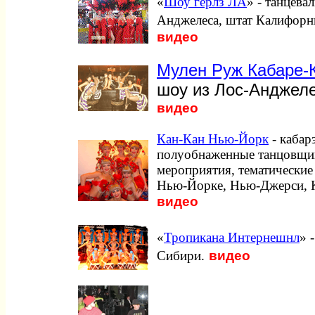
«
Шоу гёрлз ЛА
» - танцева
Анджелеса, штат Калифорни
видео
Мулен Руж Кабаре-
шоу из Лос-Анджеле
видео
Кан-Кан Нью-Йорк
- кабарэ
полуобнаженные танцовщи
мероприятия, тематические
Нью-Йорке, Нью-Джерси, К
видео
«
Тропикана Интернешнл
» 
видео
Сибири.