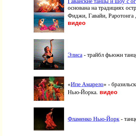
Гавайские танцы и шоу с о
основана на традициях ост
Фиджи, Гавайи, Раротонга 
видео
Элиса
- трайбл фьюжн танц
«
Ипе Амарело
» - бразильс
видео
Нью-Йорка.
Фламенко Нью-Йорк
- танц