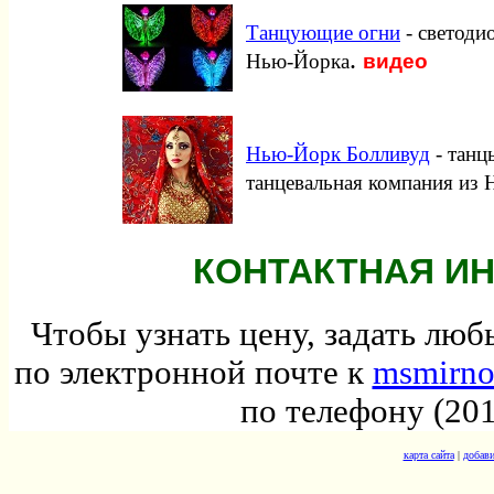
Танцующие огни
- светоди
.
видео
Нью-Йорка
Нью-Йорк Болливуд
- танц
танцевальная компания из
КОНТАКТНАЯ И
Чтобы узнать цену, задать лю
по электронной почте к
msmirn
по телефону (201
карта сайта
|
добави