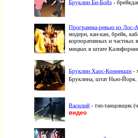
Бруклин Би-Бойз
- брейкда
Программа-ревью из Лос-
модерн, кан-кан, брейк, ка
корпоративных и частных в
мицвах в штате Калифорния
Бруклин Хаос-Коннекшн
- 
Бруклина, штат Нью-Йорк.
Василий
- тэп-танцовщик (
видео