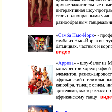
другие зажигательные номе
интерактивная шоу-програ
стать полноправными учас
разнообразным танцеваль
«
Самба Нью-Йорк
» - проф
самба из Нью-Йорка выступ
батмицвах, частных и корп
видео
«
Аррива
» - шоу-балет из 
конкурентов хореографией
элементов, разножанровос
африканский стилизованный
капоэйра, танец с огнем, и
зрителями, мастер-класс по 
.
вид
африканскому танцу