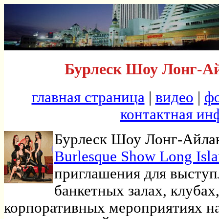
Бурлеск Шоу Лонг-А
главная страница
|
видео
|
ф
контактная ин
Бурлеск Шоу Лонг-Айлан
Burlesque Show Long Isl
приглашения для высту
банкетных залах, клубах
корпоративных мероприятиях на