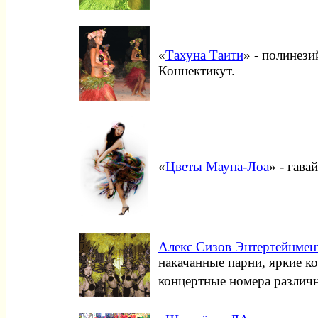
«
Тахуна Таити
» - полинези
Коннектикут.
«
Цветы Мауна-Лоа
» - гав
Алекс Сизов Энтертейнмен
накачанные парни, яркие к
концертные номера различн