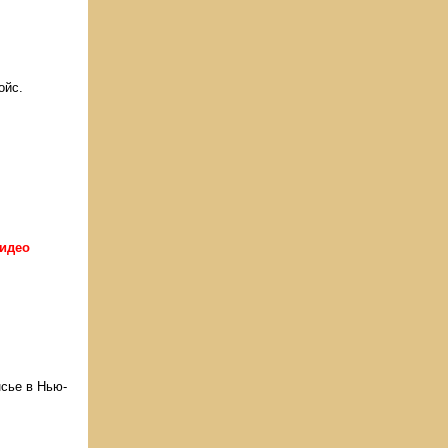
ойс.
идео
нсье в Нью-