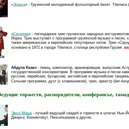
«
Эгриси
» - Грузинский молодежный фольклорный балет. Тбилиси (
«
Саундже
» - легендарное трио грузинских народных инструментов
Йорка. Трио выступает с программой грузинской музыки и песен, к
также американских и европейских популярных хитов. Трио «Сау
основано в 1972 в городе Тбилиси, столице республики Грузия.
ви
Абдула Казил
- певец, композитор, аранжировщик, выпускник Аст
государственной консерватории. В программе музыка и песни кавк
русские, еврейские, бухарские, английские и европейские танцев
Сольная программа, дуэт (с клавишником), трио, оркестр (биг-бэнд
Ведущие торжеств, распорядители, конферансье, тамад
Эмси Миша
- лучший ведущий свадеб и торжеств в штатах Нью-Й
Джерси, Коннектикут, Пенсильвании и других.