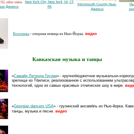
New York City, New York, NJ, CT,
Monmouth County Нью-
Нь
Нью-Джерси
PA
Джерси
ок
Вероника
- оперная певица из Нью-Йорка.
видео
Кавказская музыка и танцы
«
Самайя Легенда Грузии
» - крупнобюджетное музыкально-хореог
зрелище из Тбилиси, реализованное с использованием ультрасо
технологий, одно из самых красивых этнических шоу в мире.
вид
«
Georgian dancers USA
» - грузинский ансамбль из Нью-йорка. Кав
танцы, музыка и песни.
видео