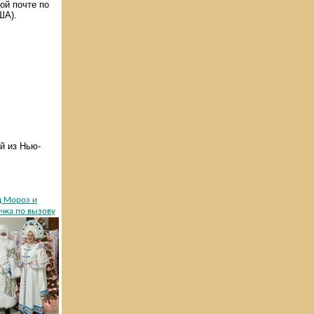
ой почте по
ША).
й из Нью-
д Мороз и
чка по вызову