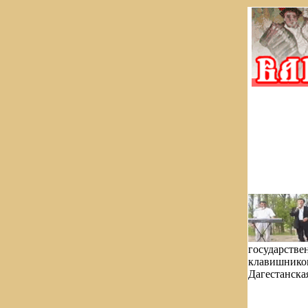
государствен
клавишником
Дагестанска