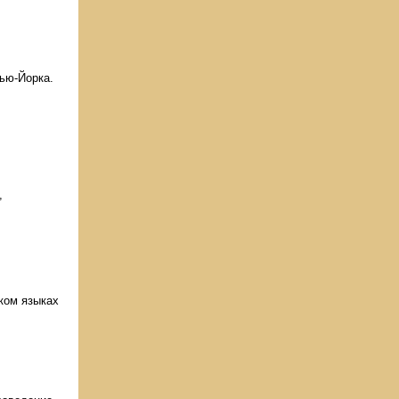
Нью-Йорка.
,
ком языках