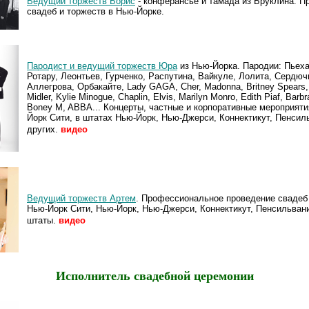
Ведущий торжеств Борис
- конферансье и тамада из Бруклина. П
свадеб и торжеств в Нью-Йорке.
Пародист и ведущий торжеств Юра
из Нью-Йорка. Пародии: Пьеха
Ротару, Леонтьев, Гурченко, Распутина, Вайкуле, Лолита, Сердюч
Аллегрова, Орбакайте, Lady GAGA, Cher, Madonna, Britney Spears,
Midler, Kylie Minogue, Chaplin, Elvis, Marilyn Monro, Edith Piaf, Barbr
Boney M, ABBA... Концерты, частные и корпоративные мероприяти
Йорк Сити, в штатах Нью-Йорк, Нью-Джерси, Коннектикут, Пенсил
других.
видео
Ведущий торжеств Артем
. Профессиональное проведение свадеб 
Нью-Йорк Сити, Нью-Йорк, Нью-Джерси, Коннектикут, Пенсильвани
штаты.
видео
Исполнитель свадебной церемонии