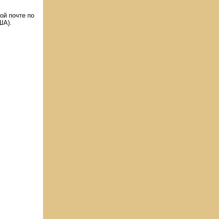
ой почте по
ША).