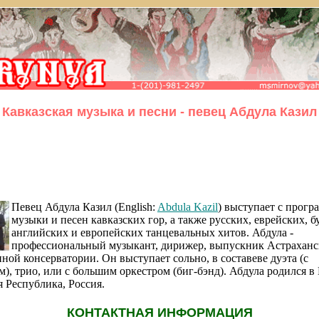
Кавказская музыка и песни - певец Абдула Казил
Певец Абдула Казил (English:
Abdula Kazil
) выступает с прогр
музыки и песен кавказских гор, а также русских, еврейских, б
английских и европейских танцевальных хитов. Абдула -
профессиональный музыкант, дирижер, выпускник Астраханс
ной консерватории. Он выступает сольно, в составеве дуэта (с
), трио, или с большим оркестром (биг-бэнд). Абдула родился в 
я Республика, Россия.
КОНТАКТНАЯ ИНФОРМАЦИЯ