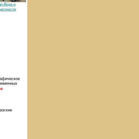
ю-Йорк и
рестности
рафическое
временных
ео
казские