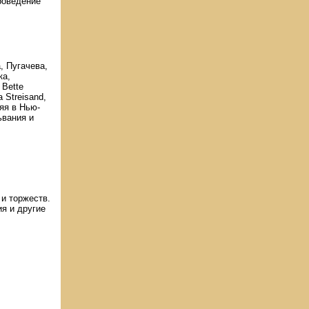
роведение
, Пугачева,
ка,
 Bette
a Streisand,
яя в Нью-
ьвания и
и торжеств.
я и другие