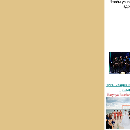
Чтобы узна
адр
Организация м
празд