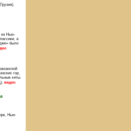
Грузия).
 из Нью-
лассики, а
ндже» было
део
раханской
азских гор,
альные хиты.
.
)
видео
а
орк, Нью-