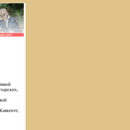
аммой
ухарских,
кой
Каякенте,