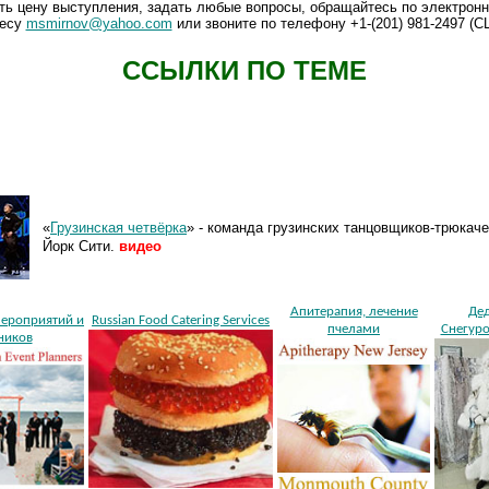
ть цену выступления, задать любые вопросы, обращайтесь по электронн
есу
msmirnov@yahoo.com
или звоните по телефону +1-(201) 981-2497 (С
ССЫЛКИ ПО ТЕМЕ
«
Грузинская четвёрка
» - команда грузинских танцовщиков-трюкаче
Йорк Сити.
видео
Апитерапия, лечение
Де
ероприятий и
Russian Food Catering Services
пчелами
Снегуро
ников